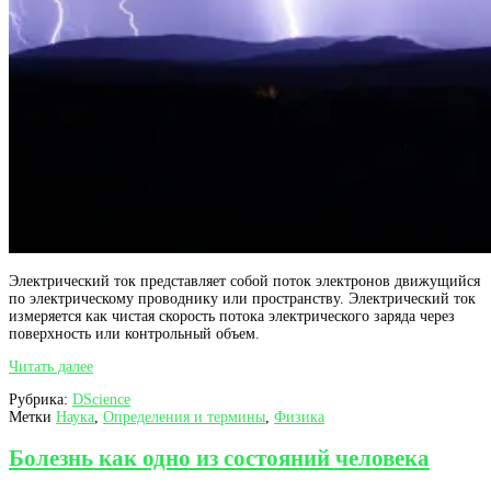
Электрический ток представляет собой поток электронов движущийся
по электрическому проводнику или пространству. Электрический ток
измеряется как чистая скорость потока электрического заряда через
поверхность или контрольный объем.
Электрический
Читать далее
ток
Рубрика:
DScience
как
Метки
Наука
,
Определения и термины
,
Физика
направленный
поток
частиц
Болезнь как одно из состояний человека