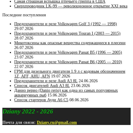
Самая страшная вспышка птичьего гриппа в США
Сверхпроводник LK-99 — революционное открытие XXI века
Последние поступления
Предохранители и реле Volkswagen Golf 3 (1992 — 1998)
29.07.2026
Предохранители и реле Volkswagen Touran I (2003 — 2015)
28.07.2026
Микотоксины как опасные вещества содержащиеся в плесени
26.07.2026
Предохранители и реле Volkswagen Passat B5 (1996 — 2005)
23.07.2026
Предохранители и реле Volkswagen Passat B6 (2005 — 2010)
22.07.2026
ГРМ для дизельного двигателя 1.9 л с кодовым обозначением
1Z, AFF, AHU, AFN
19.07.2026
Предохранители и реле Audi A3 8L
24.06.2026
Список двигателей Audi A3 8L
23.06.2026
Данио рерио (Danio rerio) как одна из самых популярных
аквариумных рыб
15.06.2026
Список стартеров Ауди А6 С5
08.06.2026
Dziany 2022 - 2026
Почта для связи:
Dziany.ru@gmail.com