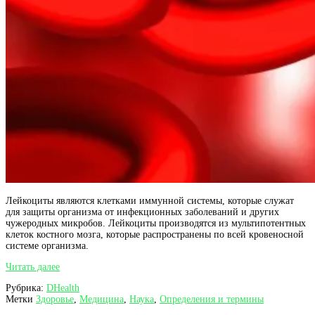
Лейкоциты являются клетками иммунной системы, которые служат
для защиты организма от инфекционных заболеваний и других
чужеродных микробов. Лейкоциты производятся из мультипотентных
клеток костного мозга, которые распространены по всей кровеносной
системе организма.
Лейкоциты
Читать далее
как
Рубрика:
DHealth
клетки
Метки
Здоровье
,
Медицина
,
Наука
,
Определения и термины
иммунной
системы