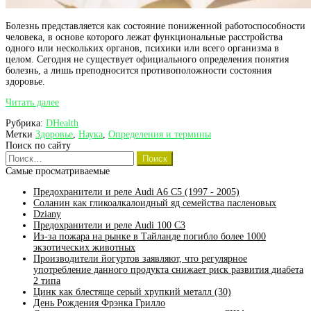
Болезнь представляется как состояние пониженной работоспособности
человека, в основе которого лежат функциональные расстройства
одного или нескольких органов, психики или всего организма в
целом. Сегодня не существует официального определения понятия
болезнь, а лишь преподносится противоположности состояния
здоровье.
Болезнь
Читать далее
как
Рубрика:
DHealth
одно
Метки
Здоровье
,
Наука
,
Определения и термины
из
Поиск по сайту
состояний
Найти:
человека
Самые просматриваемые
Предохранители и реле Audi A6 C5 (1997 - 2005)
Соланин как гликоалкалоидный яд семейства пасленовых
Dziany
Предохранители и реле Audi 100 C3
Из-за пожара на рынке в Тайланде погибло более 1000
экзотических животных
Производители йогуртов заявляют, что регулярное
употребление данного продукта снижает риск развития диабета
2 типа
Цинк как блестяще серый хрупкий металл (30)
День Рождения Фрэнка Грилло