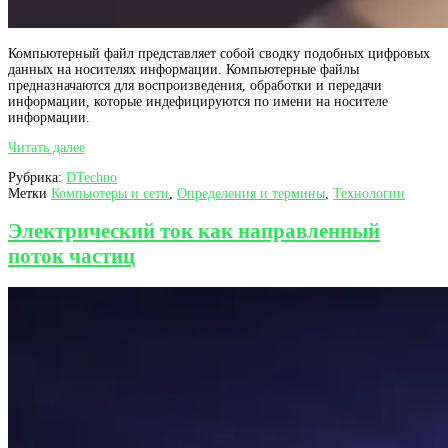
Компьютерный файл представляет собой сводку подобных цифровых
данных на носителях информации. Компьютерные файлы
предназначаются для воспроизведения, обработки и передачи
информации, которые индефицируются по имени на носителе
информации.
Компьютерный
Читать далее
файл
Рубрика:
DTechno
как
Метки
Компьютеры и сети
,
Определения и термины
,
Технологии
совокупность
цифровых
данных
Электрический ток как направленный
поток частиц