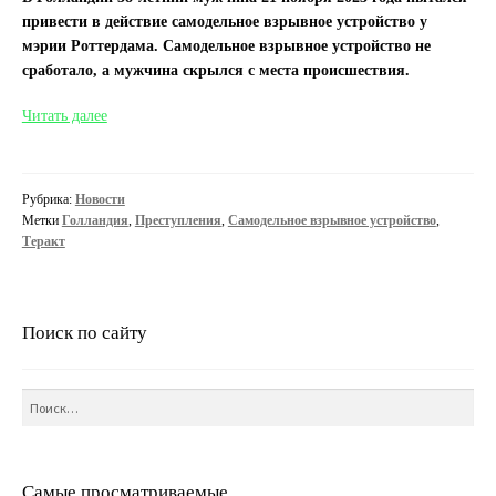
привести в действие самодельное взрывное устройство у
мэрии Роттердама. Самодельное взрывное устройство не
сработало, а мужчина скрылся с места происшествия.
В
Читать далее
Голландии
мужчина
пытался
Рубрика:
Новости
взорвать
Метки
Голландия
,
Преступления
,
Самодельное взрывное устройство
,
мэрию
Теракт
Поиск по сайту
Найти:
Самые просматриваемые