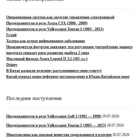
Операционная система как средство управления электроникой
Предохранители и реле Acura CSX (2006 - 2009)
Предохранители и реле Volkswagen Touran I (2003 - 2015)
Гелий
Холера как острое инфекционное заболевание
Производители йогуртов заявляют, что регулярное употребление данного
продукта снижает риск развития диабета 2 типа
Масляный фильтр Acura Legend II 3.2 (205 л.с.)
Dziany
В Китае казнили мужчину расчленившего свою супругу
Китай открыл новое нефтяное месторождение в Южно-Китайском море
Последние поступления
Предохранители и реле Volkswagen Golf 3 (1992 — 1998)
29.07.2026
Предохранители и реле Volkswagen Touran I (2003 — 2015)
28.07.2026
Микотоксины как опасные вещества содержащиеся в плесени
26.07.2026