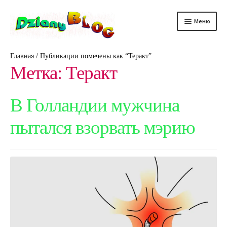
Перейти
Перейти
Меню
к
к
навигации
содержимому
DScience
Главная
/
Публикации помечены как “Теракт”
Метка:
Теракт
DRelax
DTechno
В Голландии мужчина
пытался взорвать мэрию
DHealth
DAuto