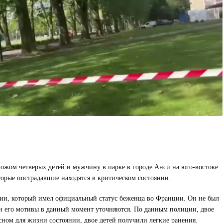
жом четверых детей и мужчину в парке в городе Анси на юго-востоке
торые пострадавшие находятся в критическом состоянии.
и, который имел официальный статус беженца во Франции. Он не был
 и его мотивы в данный момент уточняются. По данным полиции, двое
сном для жизни состоянии, двое детей получили легкие ранения.