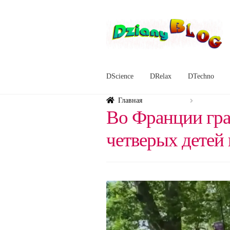
Перейти
Перейти
к
к
навигации
содержимому
DScience
DRelax
DTechno
Главная
Во Франции гр
четверых детей