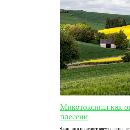
Микотоксины как о
плесени
Франция в последнее время переполне