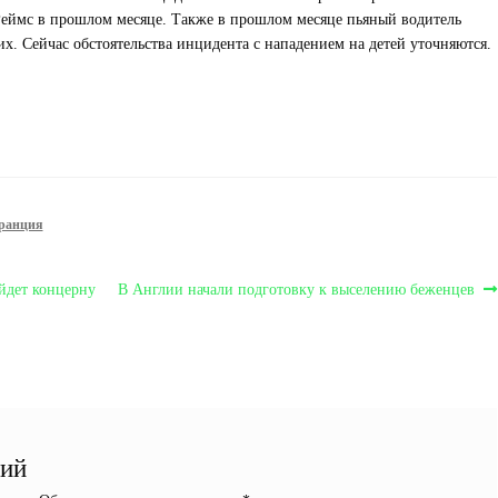
Реймс в прошлом месяце. Также в прошлом месяце пьяный водитель
х. Сейчас обстоятельства инцидента с нападением на детей уточняются.
ранция
Следующая
йдет концерну
В Англии начали подготовку к выселению беженцев
запись:
рий