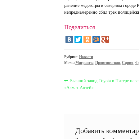
ранение медсестры в северном городе 
непреднамеренно сбил трех полицейски
Поделиться
Рубрика:
Новости
Метки
Мигранты
,
Происшествия
,
Сирия
,
Ф
Навигация
Предыдущая
Бывший завод Toyota в Питере пере
запись:
«Алмаз-Антей»
по
записям
Добавить коммента