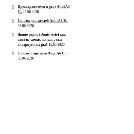
Предохранители и реле Audi A3
8L
24.06.2026
Список двигателей Audi A3 8L
23.06.2026
Данио рерио (Danio rerio) как
одна из самых популярных
аквариумных рыб
15.06.2026
Список стартеров Ауди А6 С5
08.06.2026