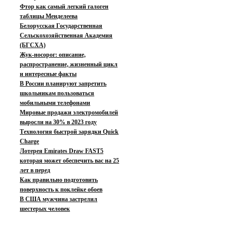
Фтор как самый легкий галоген
таблицы Менделеева
Белорусская Государственная
Сельскохозяйственная Академия
(БГСХА)
Жук-носорог: описание,
распространение, жизненный цикл
и интересные факты
В России планируют запретить
школьникам пользоваться
мобильными телефонами
Мировые продажи электромобилей
выросли на 30% в 2023 году
Технология быстрой зарядки Quick
Charge
Лотерея Emirates Draw FAST5
которая может обеспечить вас на 25
лет в перед
Как правильно подготовить
поверхность к поклейке обоев
В США мужчина застрелил
шестерых человек