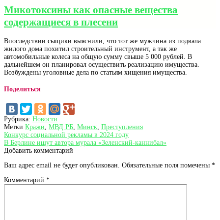
Микотоксины как опасные вещества
содержащиеся в плесени
Впоследствии сыщики выяснили, что тот же мужчина из подвала
жилого дома похитил строительный инструмент, а так же
автомобильные колеса на общую сумму свыше 5 000 рублей. В
дальнейшем он планировал осуществить реализацию имущества.
Возбуждены уголовные дела по статьям хищения имущества.
Поделиться
Рубрика:
Новости
Метки
Кражи
,
МВД РБ
,
Минск
,
Преступления
Навигация
Предыдущая
Конкурс социальной рекламы в 2024 году
запись:
Следующая
В Берлине ищут автора мурала «Зеленский-каннибал»
по
запись:
Добавить комментарий
записям
Ваш адрес email не будет опубликован.
Обязательные поля помечены
*
Комментарий
*