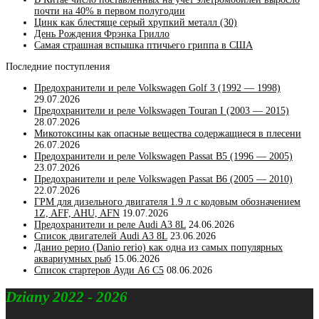
почти на 40% в первом полугодии
Цинк как блестяще серый хрупкий металл (30)
День Рождения Фрэнка Грилло
Самая страшная вспышка птичьего гриппа в США
Последние поступления
Предохранители и реле Volkswagen Golf 3 (1992 — 1998)
29.07.2026
Предохранители и реле Volkswagen Touran I (2003 — 2015)
28.07.2026
Микотоксины как опасные вещества содержащиеся в плесени
26.07.2026
Предохранители и реле Volkswagen Passat B5 (1996 — 2005)
23.07.2026
Предохранители и реле Volkswagen Passat B6 (2005 — 2010)
22.07.2026
ГРМ для дизельного двигателя 1.9 л с кодовым обозначением
1Z, AFF, AHU, AFN
19.07.2026
Предохранители и реле Audi A3 8L
24.06.2026
Список двигателей Audi A3 8L
23.06.2026
Данио рерио (Danio rerio) как одна из самых популярных
аквариумных рыб
15.06.2026
Список стартеров Ауди А6 С5
08.06.2026
Dziany 2022 - 2026