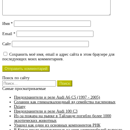
Имя
*
Email
*
Сайт
Сохранить моё имя, email и адрес сайта в этом браузере для
последующих моих комментариев.
Поиск по сайту
Найти:
Самые просматриваемые
Предохранители и реле Audi A6 C5 (1997 - 2005)
Соланин как гликоалкалоидный яд семейства пасленовых
Dziany
Предохранители и реле Audi 100 C3
Из-за пожара на рынке в Тайланде погибло более 1000
экзотических животных
Урацил как один из основных компонентов РНК
В Китае число поставленных на учет элетромобилей выросло