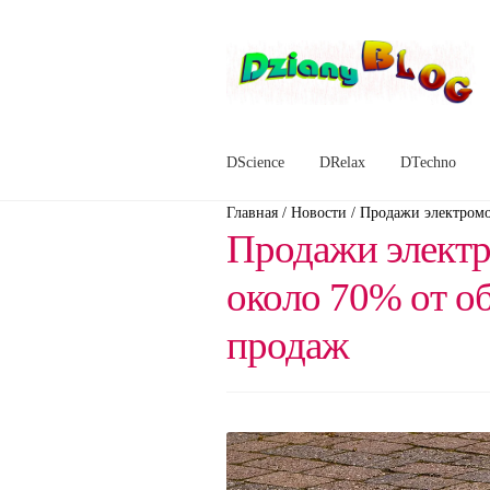
Перейти
Перейти
к
к
навигации
содержимому
DScience
DRelax
DTechno
Главная
/
Новости
/
Продажи электромо
Продажи электр
около 70% от о
продаж