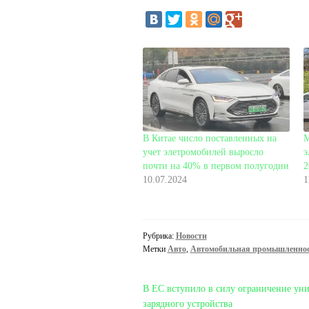
В Китае число поставленных на
М
учет элетромобилей выросло
э
почти на 40% в первом полугодии
2
10.07.2024
1
Рубрика:
Новости
Метки
Авто
,
Автомобильная промышленно
Навигация
Предыдущая
В ЕС вступило в силу ограничение уни
запись:
зарядного устройства