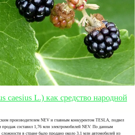
s caesius L.) как средство народной
йским производителем NEV и главным конкурентом TESLA, подвел
ъем продаж составил 1,76 млн электромобилей NEV. По данным
 сложности в стране было продано около 3,1 млн автомобилей из