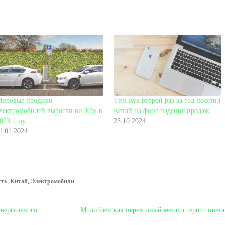
ировые продажи
Тим Кук второй раз за год посетил
лектромобилей выросли на 30% в
Китай на фоне падения продаж
023 году
23.10.2024
1.01.2024
сть
,
Китай
,
Электромобили
Следующая
версального
Молибден как переходный металл серого цвета
запись: