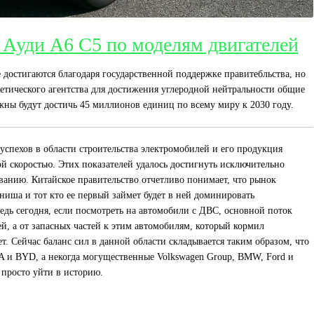
 Ауди А6 С5 по моделям двигателей
 достигаются благодаря государственной поддержке правитебльства, но
етического агентства для достижения углеродной нейтральности общие
ны будут достичь 45 миллионов единиц по всему миру к 2030 году.
успехов в области строительства электромобилей и его продукция
ой скоростью. Этих показателей удалось достигнуть исключительно
ванию. Китайское правительство отчетливо понимает, что рынок
ниша и тот кто ее первый займет будет в ней доминировать
едь сегодня, если посмотреть на автомобили с ДВС, основной поток
й, а от запасных частей к этим автомобилям, который кормил
. Сейчас баланс сил в данной области складывается таким образом, что
 и BYD, а некогда могущественные Volkswagen Group, BMW, Ford и
 просто уйти в историю.