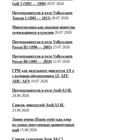
Golf 3 (1992 — 1998)
29.07.2026
Предохранители и реле Volkswagen
Touran I (2003 — 2015)
28.07.2026
Микотоксины как опасные вещества
содержащиеся в плесени
26.07.2026
Предохранители и реле Volkswagen
Passat B5 (1996 — 2005)
23.07.2026
Предохранители и реле Volkswagen
Passat B6 (2005 — 2010)
22.07.2026
ГРМ для дизельного двигателя 1.9 л
с кодовым обозначением 1Z, AFF,
AHU, AFN
19.07.2026
Предохранители и реле Audi A3 8L
24.06.2026
Список двигателей Audi A3 8L
23.06.2026
Данио рерио (Danio rerio) как одна
из самых популярных аквариумных
рыб
15.06.2026
Список стартеров Ауди А6 С5