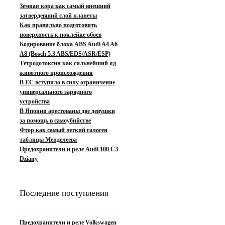
Земная кора как самый внешний
затвердевший слой планеты
Как правильно подготовить
поверхность к поклейке обоев
Кодирование блока ABS Audi A4 A6
A8 (Bosch 5.3 ABS/EDS/ASR/ESP)
Тетродотоксин как сильнейший яд
животного происхождения
В ЕС вступило в силу ограничение
универсального зарядного
устройства
В Японии арестованы две девушки
за помощь в самоубийстве
Фтор как самый легкий галоген
таблицы Менделеева
Предохранители и реле Audi 100 C3
Dziany
Последние поступления
Предохранители и реле Volkswagen