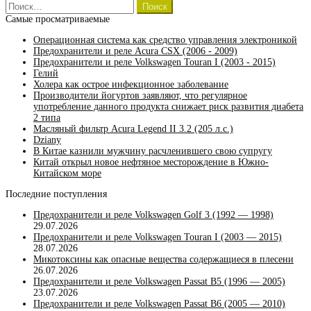
Найти:
Самые просматриваемые
Операционная система как средство управления электроникой
Предохранители и реле Acura CSX (2006 - 2009)
Предохранители и реле Volkswagen Touran I (2003 - 2015)
Гелий
Холера как острое инфекционное заболевание
Производители йогуртов заявляют, что регулярное
употребление данного продукта снижает риск развития диабета
2 типа
Масляный фильтр Acura Legend II 3.2 (205 л.с.)
Dziany
В Китае казнили мужчину расчленившего свою супругу
Китай открыл новое нефтяное месторождение в Южно-
Китайском море
Последние поступления
Предохранители и реле Volkswagen Golf 3 (1992 — 1998)
29.07.2026
Предохранители и реле Volkswagen Touran I (2003 — 2015)
28.07.2026
Микотоксины как опасные вещества содержащиеся в плесени
26.07.2026
Предохранители и реле Volkswagen Passat B5 (1996 — 2005)
23.07.2026
Предохранители и реле Volkswagen Passat B6 (2005 — 2010)