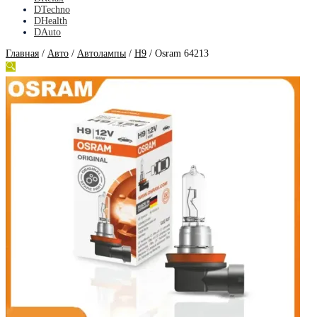
DTechno
DHealth
DAuto
Главная
/
Авто
/
Автолампы
/
H9
/
Osram 64213
🔍