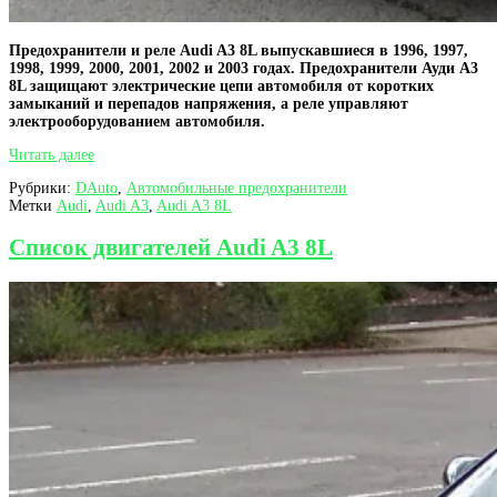
Предохранители и реле Audi A3 8L выпускавшиеся в 1996, 1997,
1998, 1999, 2000, 2001, 2002 и 2003 годах. Предохранители Ауди А3
8L защищают электрические цепи автомобиля от коротких
замыканий и перепадов напряжения, а реле управляют
электрооборудованием автомобиля.
Предохранители
Читать далее
и
Рубрики:
DAuto
,
Автомобильные предохранители
реле
Метки
Audi
,
Audi A3
,
Audi A3 8L
Audi
A3
8L
Список двигателей Audi A3 8L