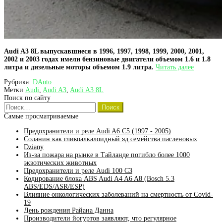
Audi A3 8L выпускавшиеся в 1996, 1997, 1998, 1999, 2000, 2001,
2002 и 2003 годах имели бензиновые двигатели объемом 1.6 и 1.8
Список
литра и дизельные моторы объемом 1.9 литра.
Читать далее
двигател
Рубрика:
DAuto
Audi
Метки
Audi
,
Audi A3
,
Audi A3 8L
A3
Поиск по сайту
8L
Найти:
Самые просматриваемые
Предохранители и реле Audi A6 C5 (1997 - 2005)
Соланин как гликоалкалоидный яд семейства пасленовых
Dziany
Из-за пожара на рынке в Тайланде погибло более 1000
экзотических животных
Предохранители и реле Audi 100 C3
Кодирование блока ABS Audi A4 A6 A8 (Bosch 5.3
ABS/EDS/ASR/ESP)
Влияние онкологических заболеваний на смертность от Covid-
19
День рождения Райана Данна
Производители йогуртов заявляют, что регулярное