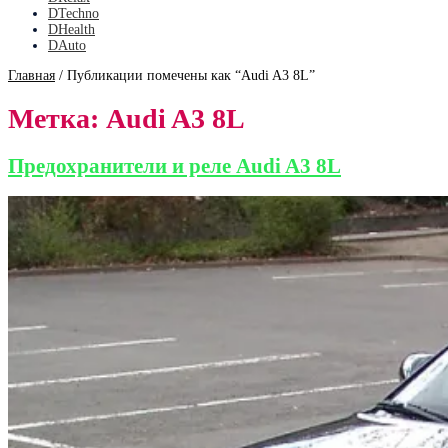
DTechno
DHealth
DAuto
Главная
/
Публикации помечены как “Audi A3 8L”
Метка:
Audi A3 8L
Предохранители и реле Audi A3 8L